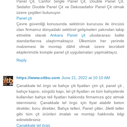
Panel Çit, Canfor Single Panel Çit, Double Panel Çit,
Sedafor Double Panel Çit ve Dekosedafor Panel Çit olmak
üzere çeşitleri bulunuyor.
Panel çit
Çevre güvenliği konusunda sektörün kurucusu ile öncüsü
olan firmamız dünyadaki sektörel gelişmeleri yakından takip
etmekte olarak
Ankara Panel çit
uluslararası kalite
standartlarına ulaştırmaktayız. Ülkemizin her yerinde
malzemesi ile montajı dâhil olmak üzere tecrübeli
ekiplerimizle komple panel çit uygulamaları yapmaktayız.
Reply
https://www.citbu.com
June 21, 2022 at 10:10 AM
Çanakkale tel örgü ve bahçe çiti fiyatları çim çit, panel çit ,
bahçe kapısı, sürgülü kapı, tel çit fiyatları ve tüm bahçelerde
kullanılan bahçe teli fiyatları hakkında firmamıza göz atmak
istermisiniz. Çanakkale tel örgü için fiyat alabilir beton
direkler, boru direkler, Bahçe telleri, Panel çitler, Jiletli teller
gibi tüm çit ürünleri imalatı ve montajı hakkında bilgi
edinebilirsiniz.
Çanakkale tel örgü